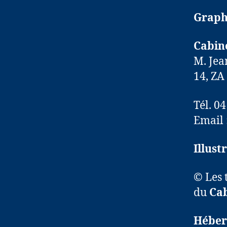
Graph
Cabin
M. Jea
14, ZA
Tél. 0
Email 
Illust
© Les t
du
Cab
Héber