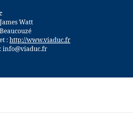
c
 James Watt
 Beaucouzé
et :
http://www.viaduc.fr
: info@viaduc.fr