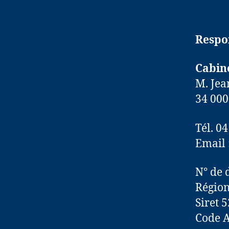
Respon
Cabin
M. Jea
34 00
Tél. 0
Email 
N° de 
Région
Siret 
Code A